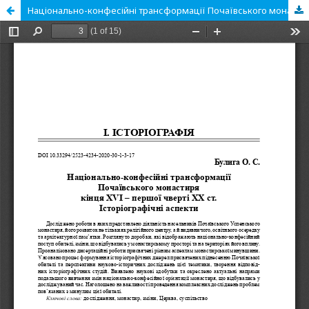
Національно-конфесійні трансформації Почаївського монастиря кінця ХVI – першої чверті ХХ ст. Історіографічні аспекти