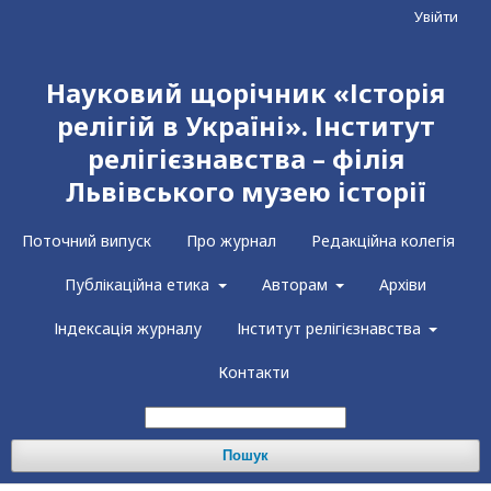
Увійти
Науковий щорічник «Історія
релігій в Україні». Інститут
релігієзнавства – філія
Львівського музею історії
Поточний випуск
Про журнал
Редакційна колегія
Публікаційна етика
Авторам
Архіви
Індексація журналу
Інститут релігієзнавства
Контакти
Пошук