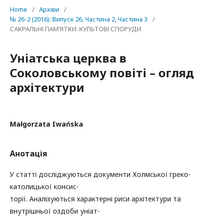
Home
/
Архіви
/
№ 26-2 (2016): Випуск 26, Частина 2, Частина 3
/
САКРАЛЬНІ ПАМ’ЯТКИ: КУЛЬТОВІ СПОРУДИ
Уніатська церква в
Соколовському повіті – огляд
архітектури
Małgorzata Iwańska
Анотація
У статті досліджуються документи Холмської греко-
католицької консис-
торії. Аналізуються характерні риси архітектури та
внутрішньої оздоби уніат-