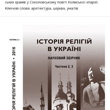
ських храмів у Соколовському повіті Холмської єпархії.
Ключові слова: архітектура, церква, уніатів