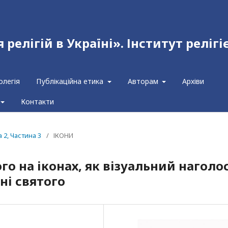
релігій в Україні». Інститут релігі
олегія
Публікаційна етика
Авторам
Архіви
Контакти
а 2, Частина 3
/
ІКОНИ
го на іконах, як візуальний наголо
ні святого