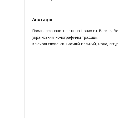
Анотація
Проаналізовано тексти на іконах св. Василія Ве
український іконографічній традиції.
Ключові слова: св. Василій Великий, ікона, літу