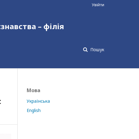
Увійти
єзнавства – філія
Пошук
Мова
с
Українська
English