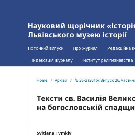
Науковий щорічник «Історія 
Львівського музею історії
Поточний випуск
Про журнал
Редакційна к
Індексація журналу
Інститут релігієзнавства
Home
/
Архіви
/
№ 26-2 (2016): Випуск 26, Частин
Тексти св. Василія Велико
на богословській спадщи
Svitlana Tymkiv