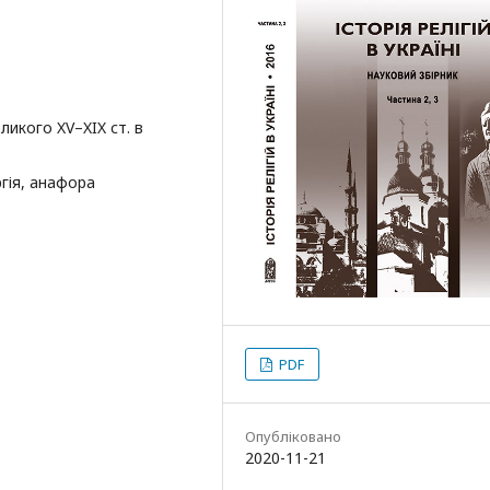
ликого XV–XIX ст. в
ргія, анафора
PDF
Опубліковано
2020-11-21