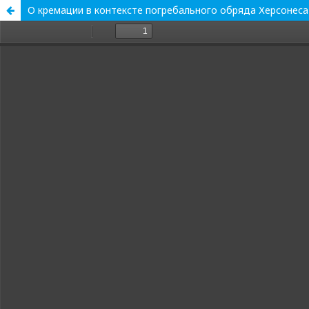
О кремации в контексте погребального обряда Херсонеса