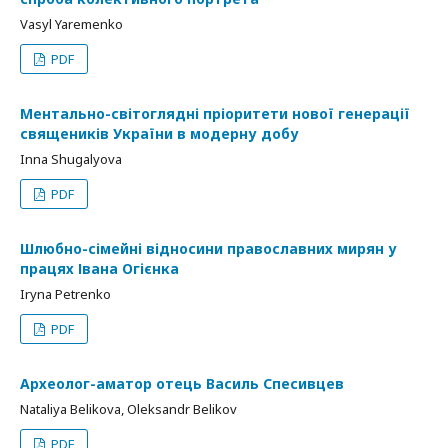
Vasyl Yaremenko
PDF
Ментально-світоглядні пріоритети нової генерації
священиків України в модерну добу
Inna Shugalyova
PDF
Шлюбно-сімейні відносини православних мирян у
працях Івана Огієнка
Iryna Petrenko
PDF
Археолог-аматор отець Василь Спесивцев
Nataliya Bеlikova, Oleksandr Bеlikov
PDF