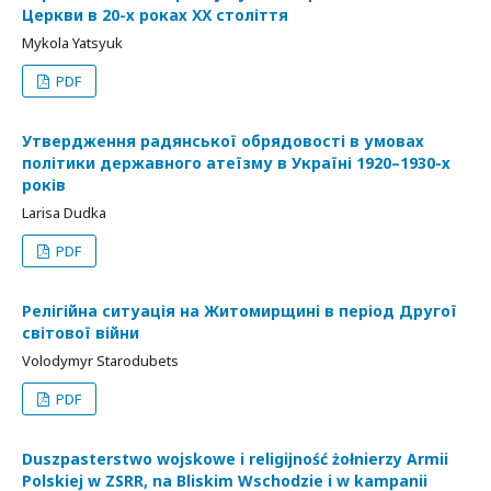
Церкви в 20-х роках ХХ століття
Mykola Yatsyuk
PDF
Утвердження радянської обрядовості в умовах
політики державного атеїзму в Україні 1920–1930-х
років
Larisa Dudka
PDF
Релігійна ситуація на Житомирщині в період Другої
світової війни
Volodymyr Starodubets
PDF
Duszpasterstwo wojskowe i religijność żołnierzy Armii
Polskiej w ZSRR, na Bliskim Wschodzie i w kampanii