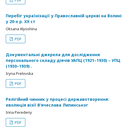
Перебіг українізації у Православній церкві на Волині
у 20-х р. ХХ ст
Oksana Alyoshina
PDF
Документальні джерела для дослідження
персонального складу діячів УАПЦ (1921–1930) – УПЦ
(1930–1939) .
Iryna Prelovska
PDF
Релігійний чинник у процесі державотворення:
еволюція візії В’ячеслава Липинськог
Irina Perederiy
PDF