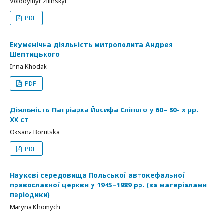
Volodymyr Zilinskyi
PDF
Екуменічна діяльність митрополита Андрея
Шептицького
Inna Khodak
PDF
Діяльність Патріарха Йосифа Сліпого у 60– 80- х рр.
ХХ ст
Oksana Borutska
PDF
Наукові середовища Польської автокефальної
православної церкви у 1945–1989 рр. (за матеріалами
періодики)
Maryna Khomych