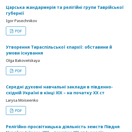
Царська жандармерія та релігійні групи Таврійської
губернії
Igor Pasechnikov
PDF
Утворення Тираспільської єпархії: обставини й
умови існування
Olga Bakovetskaya
PDF
Середні духовні навчальні заклади в південно-
східній Україні в кінці ХІХ – на початку ХХ ст
Larysa Moiseenko
PDF
Релігійно-просвітницька діяльність земств Півдня