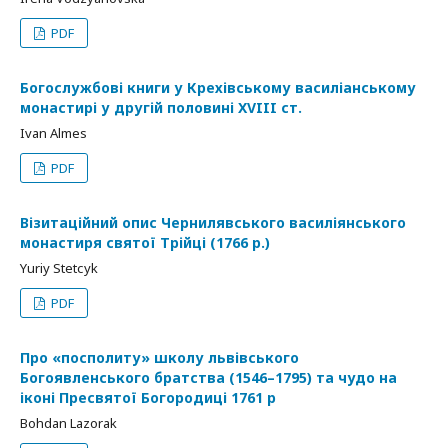
PDF
Богослужбові книги у Крехівському василіанському
монастирі у другій половині XVIII ст.
Ivan Almes
PDF
Візитаційний опис Чернилявського василіянського
монастиря святої Трійці (1766 р.)
Yuriy Stetсyk
PDF
Про «посполиту» школу львівського
Богоявленського братства (1546–1795) та чудо на
іконі Пресвятої Богородиці 1761 р
Bohdan Lazorak