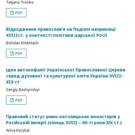
Tetjana Tronko
PDF
Відродження православ’я на Поділлі наприкінці
XVIIIст. у контексті політики царської Росії
Bohdan Khikhlach
PDF
Ідея автокефалії Української Православної Церкви
серед духовної та культурної еліти України XVIII-
XIX ст
Sergiy Bashynskyi
PDF
Правовий статус римо-католицьких монастирів у
Російській імперії (кінець ХVIII – 60-ті роки ХІХ ст.)
Anna Kyryluk