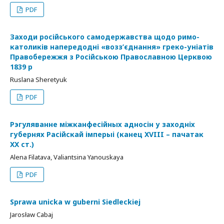
PDF
Заходи російського самодержавства щодо римо-
католиків напередодні «возз’єднання» греко-уніатів
Правобережжя з Російською Православною Церквою
1839 р
Ruslana Sheretyuk
PDF
Рэгуляванне міжканфесійных адносін у заходніх
губернях Расійскай імперыі (канец XVIII – пачатак
XX ст.)
Alena Filatava, Valiantsina Yanouskaya
PDF
Sprawa unicka w guberni Siedleckiej
Jarosław Cabaj