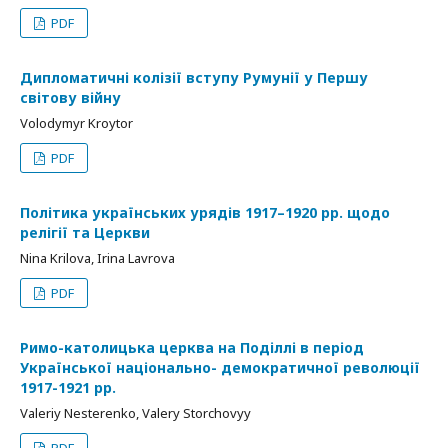
PDF
Дипломатичні колізії вступу Румунії у Першу
світову війну
Volodymyr Kroytor
PDF
Політика українських урядів 1917–1920 рр. щодо
релігії та Церкви
Nina Krilova, Irina Lavrova
PDF
Римо-католицька церква на Поділлі в період
Української національно- демократичної революції
1917-1921 рр.
Valeriy Nesterenko, Valery Storchovyy
PDF