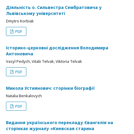
Діяльність о. Сильвестра Сембратовича у
Львівському університеті
Dmytro Korbiak
PDF
Історико-церковні дослідження Володимира
Антоновича
Vasyl Pedych, Vitalii Telvak, Viktoria Telvak
PDF
Микола Устиянович: сторінки біографії
Natalia Benkalovych
PDF
Видання українського перекладу Євангелія на
сторінках журналу «Киевская старина