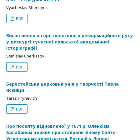
Vyacheslav Sherstyuk
PDF
Висвітлення історії польського реформаційного руху
у дискурсі сучасної польської академічної
історіографії
Stanislav Cherkasov
PDF
Берестейська церковна унія у творчості Павла
Ясєніци
Taras Hrynevich
PDF
Про посвяту відновленої у 1671 р. Олексієм
Балабаном церкви при ставропігійному Свято-
Успенському храмі на вул. Руській у Львові