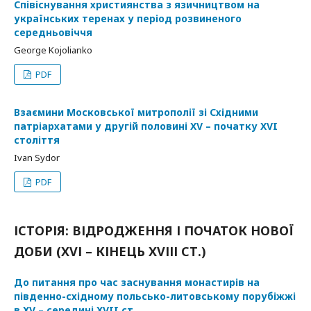
Співіснування християнства з язичництвом на
українських теренах у період розвиненого
середньовіччя
George Kojolianko
PDF
Взаємини Московської митрополії зі Східними
патріархатами у другій половині XV – початку XVI
століття
Ivan Sydor
PDF
ІСТОРІЯ: ВІДРОДЖЕННЯ І ПОЧАТОК НОВОЇ
ДОБИ (ХVІ – КІНЕЦЬ ХVІІІ СТ.)
До питання про час заснування монастирів на
південно-східному польсько-литовському порубіжжі
в XV – середині XVII ст.