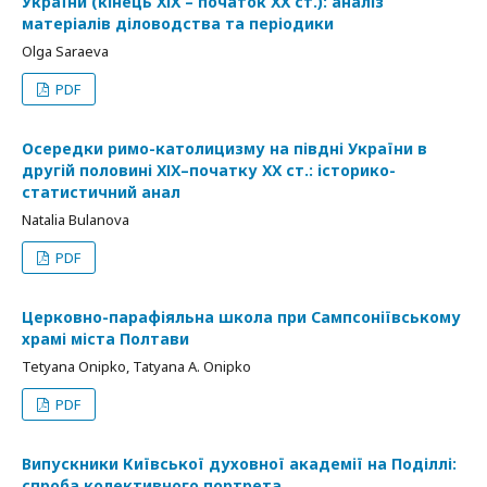
України (кінець ХІХ – початок ХХ ст.): аналіз
матеріалів діловодства та періодики
Olga Saraeva
PDF
Осередки римо-католицизму на півдні України в
другій половині ХІХ–початку ХХ ст.: історико-
статистичний анал
Natalia Bulanova
PDF
Церковно-парафіяльна школа при Сампсоніївському
храмі міста Полтави
Tetyana Оnipko, Tatyana А. Onipko
PDF
Випускники Київської духовної академії на Поділлі:
спроба колективного портрета