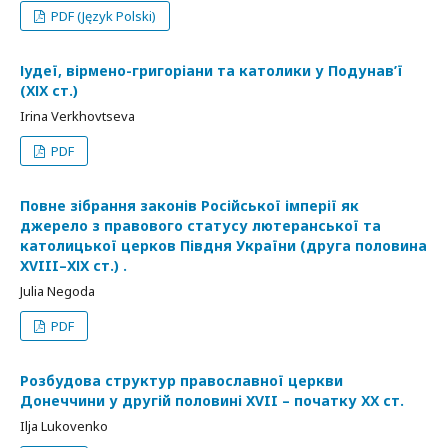
PDF (Język Polski)
Іудеї, вірмено-григоріани та католики у Подунав’ї
(ХІХ ст.)
Irina Verkhovtseva
PDF
Повне зібрання законів Російської імперії як
джерело з правового статусу лютеранської та
католицької церков Півдня України (друга половина
XVIII–XІX ст.) .
Julia Negoda
PDF
Розбудова структур православної церкви
Донеччини у другій половині XVII – початку ХХ ст.
Ilja Lukovenko