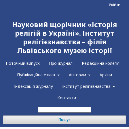
Увійти
Науковий щорічник «Історія
релігій в Україні». Інститут
релігієзнавства – філія
Львівського музею історії
Поточний випуск
Про журнал
Редакційна колегія
Публікаційна етика
Авторам
Архіви
Індексація журналу
Інститут релігієзнавства
Контакти
Пошук