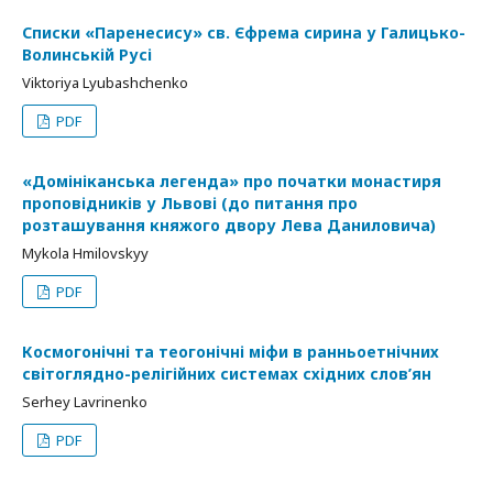
Списки «Паренесису» св. Єфрема сирина у Галицько-
Волинській Русі
Viktoriya Lyubashchenko
PDF
«Домініканська легенда» про початки монастиря
проповідників у Львові (до питання про
розташування княжого двору Лева Даниловича)
Mykola Hmilovskyy
PDF
Космогонічні та теогонічні міфи в ранньоетнічних
світоглядно-релігійних системах східних слов’ян
Serhey Lavrinenko
PDF