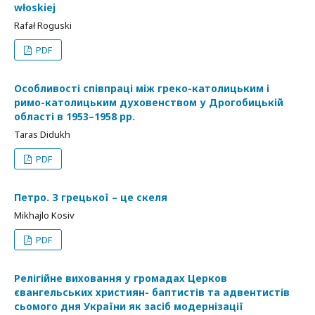
włoskiej
Rafał Roguski
PDF
Особливості співпраці між греко-католицьким і
римо-католицьким духовенством у Дрогобицькій
області в 1953–1958 рр.
Taras Didukh
PDF
Петро. З грецької – це скеля
Mikhajlo Kosіv
PDF
Релігійне виховання у громадах Церков
євангельських християн- баптистів та адвентистів
сьомого дня України як засіб модернізації