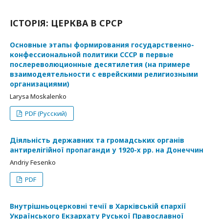
ІСТОРІЯ: ЦЕРКВА В СРСР
Основные этапы формирования государственно-
конфессиональной политики СССР в первые
послереволюционные десятилетия (на примере
взаимодеятельности с еврейскими религиозными
организациями)
Larysa Moskalenko
PDF (Русский)
Діяльність державних та громадських органів
антирелігійної пропаганди у 1920-х рр. на Донеччин
Andriy Fesenko
PDF
Внутрішньоцерковні течії в Харківській єпархії
Українського Екзархату Руської Православної