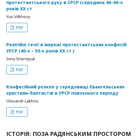
протестантського руху в СРСР (середина 40–60-х
років XX ст
Yuri Vilkhovy
PDF
Релігійні течії в мережі протестантських конфесій
УРСР (40-х – 50-х років ХХ ст.)
Inna Sherstyuk
PDF
Конфесійний розкол у середовищі Євангельських
християн-баптистів в УРСР повоєнного періоду
Olexandr Lakhno
PDF
ІСТОРІЯ: ПОЗА РАДЯНСЬКИМ ПРОСТОРОМ