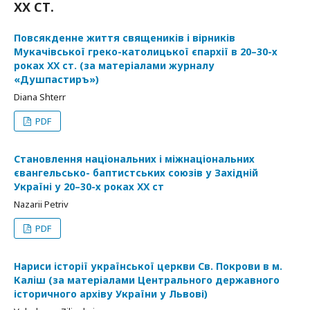
ХХ СТ.
Повсякденне життя священиків і вірників
Мукачівської греко-католицької єпархії в 20–30-х
роках ХХ ст. (за матеріалами журналу
«Душпастиръ»)
Diana Shterr
PDF
Становлення національних і міжнаціональних
євангельсько- баптистських союзів у Західній
Україні у 20–30-х роках ХХ ст
Nazarii Petriv
PDF
Нариси історії української церкви Св. Покрови в м.
Каліш (за матеріалами Центрального державного
історичного архіву України у Львові)