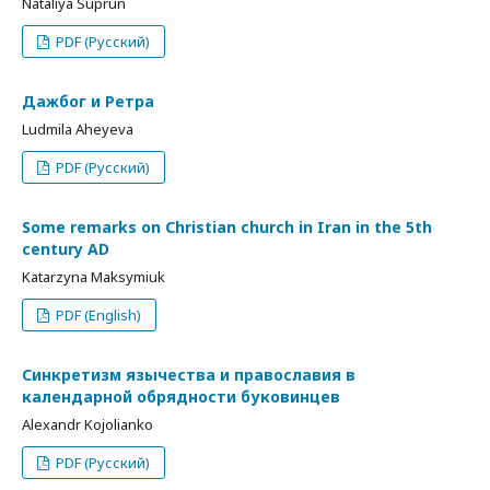
Nataliya Suprun
PDF (Русский)
Дажбог и Ретра
Ludmila Aheyeva
PDF (Русский)
Some remarks on Christian church in Iran in the 5th
century AD
Katarzyna Maksymiuk
PDF (English)
Cинкретизм язычества и православия в
календарной обрядности буковинцев
Alexandr Kojolianko
PDF (Русский)