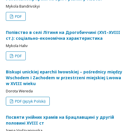
Mykola Bandrivskyi
PDF
Попівство в селі Літиня на Дрогобиччині (XVI–XVIII
ст.): соціально-економічна характеристика
Mykola Haliv
PDF
Biskupi unickiej eparchii lwowskiej – pośrednicy między
Wschodem i Zachodem w przestrzeni miejskiej Lwowa
w XVIII wieku
Dorota Wereda
PDF (Język Polski)
Посвяти унійних храмів на Брацлавщині у другій
половині XVIII ст
Irena Vodzyanovska