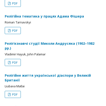
PDF
Релігійна тематика у працях Адама Фішера
Roman Tarnavskyi
PDF
Релігієзнавчі студії Миколи Андрусяка (1902–1982
рр.)
Vladimir Hayuk, John Palamar
PDF
Релігійне життя української діаспори у Великій
Британії
Liubava Matlai
PDF