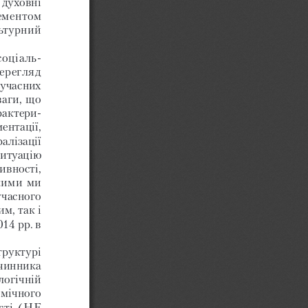
 духовні 
ементом 
ьтурний 
соціаль-
ерегляд 
сучасних 
аги, що 
рактери-
ентації, 
алізації 
ситуацію 
вності, 
кими ми 
учасного 
м, так і 
14 рр. в 
труктурі 
 чинника 
огічній 
мічного 
сті (Н
е 