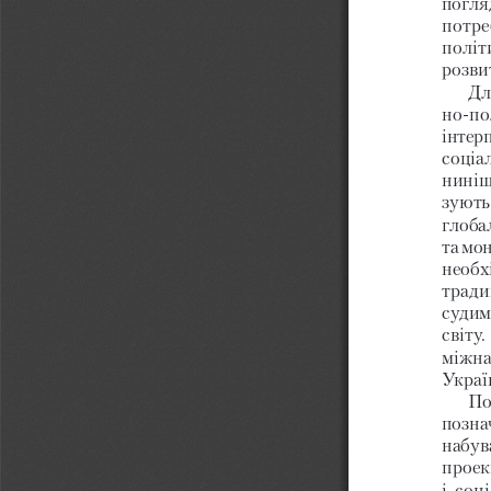
погля
потре
політ
розви
Дл
нопо
інтер
соціа
ниніш
зують
глобал
та мон
необх
тради
судим
світу. 
міжна
Україн
По
познач
набув
проек
і соц