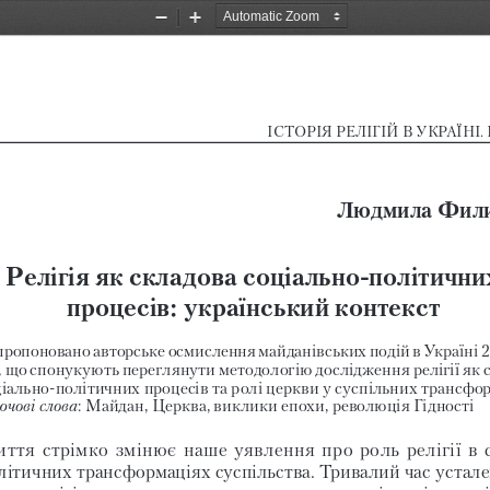
Zoom
Zoom
Out
In
ІСТОРІЯ РеЛІГІй В УКРАїНІ. 
Людмила Фил
релігія як складова соціально
політични
процесів: український контекст
ропоновано авторське осмислення майданівських подій в Україні 2
, що спонукують переглянути методологію дослідження релігії як 
іальнополітичних процесів та ролі церкви у суспільних трансфо
: Майдан, церква, виклики епохи, революція Гідності
чові слова
ття стрімко змінює наше уявлення про роль релігії в 
літичних трансформаціях суспільства. Тривалий час устале