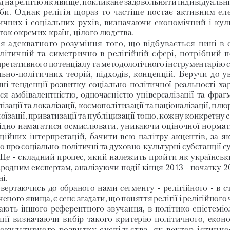
д на релігію як явище, покликане задовольняти індивідуальні
би. Однак релігія щораз то частіше постає активним ел
ичних і соціальних рухів, визначаючи економічний і кул
ток окремих країн, цілого людства.
я адекватного розуміння того, що відбувається нині в 
літичній та симетрично в релігійній сфері, потрібний п
претативного потенціалу та методологічного інструментарію 
льнополітичних теорій, підходів, концепцій. Беручи до ув
ні тенденції розвитку соціальнополітичної реальності ха
ся амбівалентністю, одночасністю універсалізації та фрагм
ізації та локалізації, космополітизації та націоналізації, плюр
оїзації, приватизації та публіцизації тощо, кожну конкретну 
ідно намагатися осмислювати, уникаючи оціночної нормати
ційних інтерпретацій, бачити всю палітру акцентів, за я
о про соціальнополітичні та духовнокультурні субстанції с
це  складний процес, який належить пройти як українськи
родним експертам, аналізуючи події кінця 2013  початку 20
і. 
вертаючись до обраного нами сегменту  релігійного  в с
еного явища, є сенс згадати, що поняття релігії і релігійного
ають іншого референтного звучання, в політикоепістеміол
ції визначаючи вибір такого критерію політичного, еконо
іокультурного розвитку суспільства, як вектор істинно