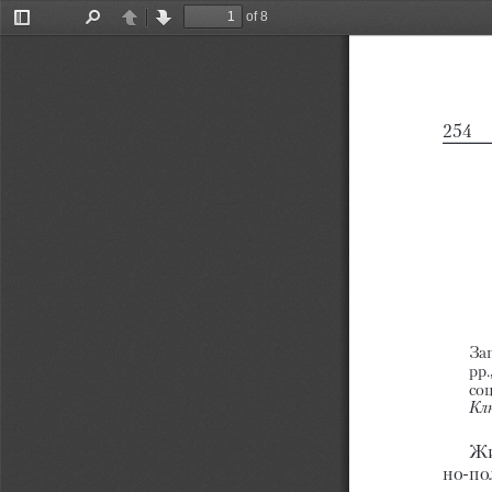
of 8
Toggle
Find
Previous
Next
Sidebar
254
Зап
рр.
соц
Клю
Жи
нопо