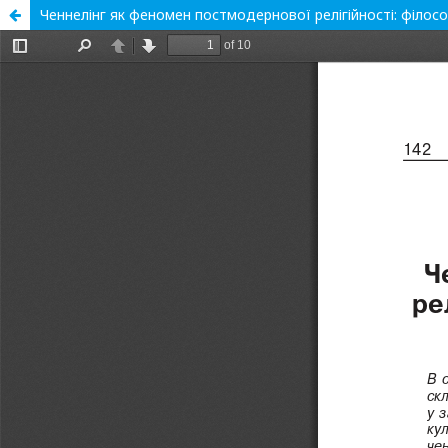
Ченнелінг як феномен постмодернової релігійності: філософ