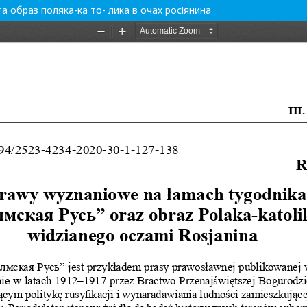
та образ поляка-ка то- лика в очах росіянина