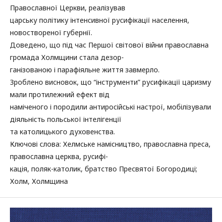
Православної Церкви, реалізував
царську політику інтенсивної русифікації населення,
новоствореної губернії.
Доведено, що під час Першої світової війни православна
громада Холмщини стала дезор-
ганізованою і парафіяльне життя завмерло.
Зроблено висновок, що “інструменти” русифікації царизму
мали протилежний ефект від
наміченого і породили антиросійські настрої, мобілізували
діяльність польської інтелігенції
та католицького духовенства.
Ключові слова: Хелмське намісництво, православна преса,
православна церква, русифі-
кація, поляк-католик, братство Пресвятої Богородиці;
Холм, Холмщина