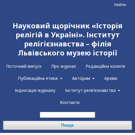
Увійти
Науковий щорічник «Історія
релігій в Україні». Інститут
релігієзнавства – філія
Львівського музею історії
Поточний випуск
Про журнал
Редакційна колегія
Публікаційна етика
Авторам
Архіви
Індексація журналу
Інститут релігієзнавства
Контакти
Пошук