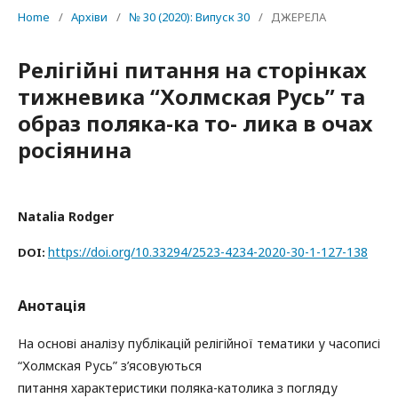
Home
/
Архіви
/
№ 30 (2020): Випуск 30
/
ДЖЕРЕЛА
Релігійні питання на сторінках
тижневика “Холмская Русь” та
образ поляка-ка то- лика в очах
росіянина
Natalia Rodger
https://doi.org/10.33294/2523-4234-2020-30-1-127-138
DOI:
Анотація
На основі аналізу публікацій релігійної тематики у часописі
“Холмская Русь” з’ясовуються
питання характеристики поляка-католика з погляду