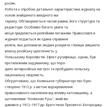
росіян.
Робота є спробою детальної характеристики журналу на
основі знайденого вихідного ма-
теріалу. Обговорюються часові рамки, його структура та
редактори. Особливо багато уваги та
місця приділяється релігійним питанням. Православ’я в
журналі подається як єдина справжня
релігія, яка допомагає людині розкрити і пізніше зміцнити
власну російську ідентичність у
Польському Королівстві. Ефект русифікації, однак, був
протилежним задуманому, що поро-
дило антиросійські настрої та пробудило польську
національну свідомість.
Обгрунтовано, що Холмськое губернаторство було
створено 1912 р. з метою відокремлення
православного населення від впливу католицизму, а
щотижневик “Холмская Русь”, який ви-
давався у 1912–1917 рр. Братством Пресвятої Богородиці