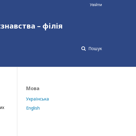
Увійти
єзнавства – філія
Пошук
Мова
Українська
их
English