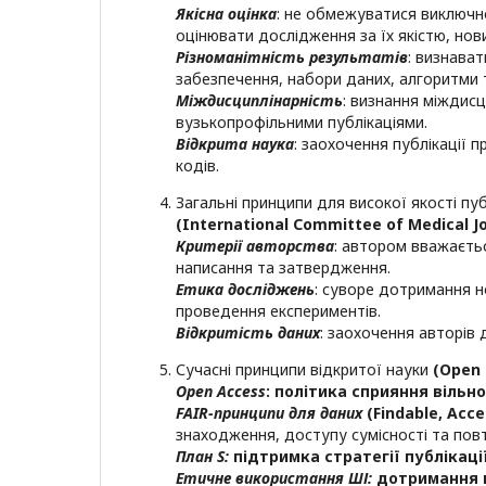
Якісна оцінка
: не обмежуватися виключно
оцінювати дослідження за їх якістю, но
Різноманітність результатів
: визнава
забезпечення, набори даних, алгоритми та
Міждисциплінарність
: визнання міждис
вузькопрофільними публікаціями.
Відкрита наука
: заохочення публікації 
кодів.
Загальні принципи для високої якості пу
(
International
Committee
of
Medical
J
Критерії авторства
: автором вважаєтьс
написання та затвердження.
Етика досліджень
: суворе дотримання н
проведення експериментів.
Відкритість даних
: заохочення авторів
Сучасні принципи відкритої науки
(
Open 
Open
Access
: політика сприяння вільн
FAIR-принципи для даних
(Findable, Acce
знаходження, доступу сумісності та пов
План
S
:
підтримка стратегії публікаці
Етичне використання ШІ:
дотримання п