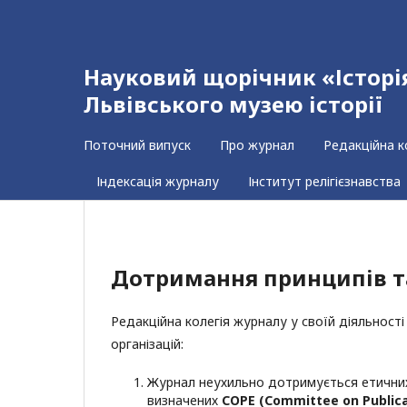
Науковий щорічник «Історія 
Львівського музею історії
Поточний випуск
Про журнал
Редакційна к
Індексація журналу
Інститут релігієзнавства
Дотримання принципів т
Редакційна колегія журналу у своїй діяльнос
організацій:
Журнал неухильно дотримується етичних
визначених
COPE
(
Committee
on
Public