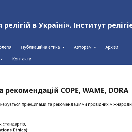
релігій в Україні». Інститут релігі
олегія
Публікаційна етика
Авторам
Архіви
Контакти
а рекомендацій COPE, WAME, DORA
ті керується принципами та рекомендаціями провідних міжнародн
 стандартів,
ations
Ethics
)
: