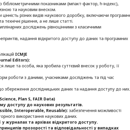
 бібліометричними показниками (імпакт-фактор, h-індекс),
визною та науковим внеском.
ти цінність різних видів наукового доробку, включаючи програмн
 технічні рішення, а не лише статті.
циплінарних досліджень рівноцінними з класичними
препринтів, надання відкритого доступу до даних та програмних
блікацій
ICMJE
ournal
Editors
):
я лише та особа, яка зробила суттєвий внесок у роботу, її
орм роботи з даними, учасниками досліджень та під час
 до збереження дослідницьких даних та надання доступу до них.
Science, Plan S, FAIR Data
)
ому доступу до наукових результатів.
ssible, Interoperable, Reusable):
забезпечення можливості
торного використання наукових даних.
ї у журналах та архівах відкритого доступу.
ринципів прозорості та відповідальності у випадках