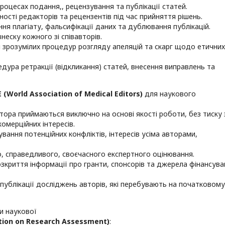
процесах подання,, рецензування та публікації статей.
ності редакторів та рецензентів під час прийняття рішень.
ння плагіату, фальсифікації даних та дублювання публікацій.
внеску кожного зі співавторів.
х і зрозумілих процедур розгляду апеляцій та скарг щодо етичних
цедура ретракції (відкликання) статей, внесення виправлень та
E
(
World
Association
of
Medical
Editors
)
для наукового
ктора приймаються виключно на основі якості роботи, без тиску 
комерційних інтересів.
ування потенційних конфліктів, інтересів усіма авторами,
о, справедливого, своєчасного експертного оцінювання.
озкриття інформації про гранти, спонсорів та джерела фінансув
 публікації досліджень авторів, які перебувають на початковому
и наукової
tion
on
Research
Assessment
)
: