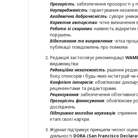
Прозорість
: забезпечення прозорості у 
Неупередженість
: гарантування незалеж
Академічна доброчесність
: суворе уника
Коректне авторство
: чітке визначення 
Робота зі скаргами
: наявність відкрити
порушень.
Відкликання та виправлення
: чітка про
публікації повідомлень про помилки.
Редакція застосовує рекомендації
WAM
видавництва:
Редакційна незалежність
: рішення реда
боку спонсорів і будь-яких інституцій чи 
Конфлікт інтересів
: обов’язкове деклар
рецензентами та редакторами.
Рецензування
: забезпечення об’єктивног
Прозорість фінансування
: обов’язкове р
досліджень.
Підтримка молодих науковців
: сприяння
етапі своєї кар’єри.
Журнал підтримує принципи чесної оцінк
діяльності
DORA
(
San
Francisco
Declara