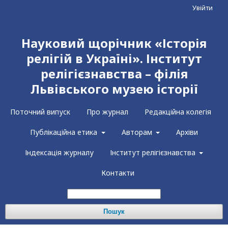
Увійти
Науковий щорічник «Історія
релігій в Україні». Інститут
релігієзнавства – філія
Львівського музею історії
Поточний випуск
Про журнал
Редакційна колегія
Публікаційна етика
Авторам
Архіви
Індексація журналу
Інститут релігієзнавства
Контакти
Пошук