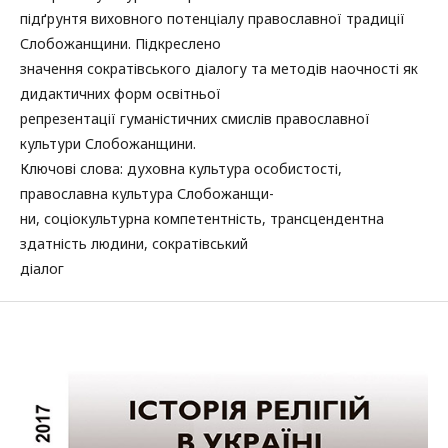
підґрунтя виховного потенціалу православної традиції
Слобожанщини. Підкреслено
значення сократівського діалогу та методів наочності як
дидактичних форм освітньої
репрезентації гуманістичних смислів православної
культури Слобожанщини.
Ключові слова: духовна культура особистості,
православна культура Слобожанщи-
ни, соціокультурна компетентність, трансцендентна
здатність людини, сократівський
діалог