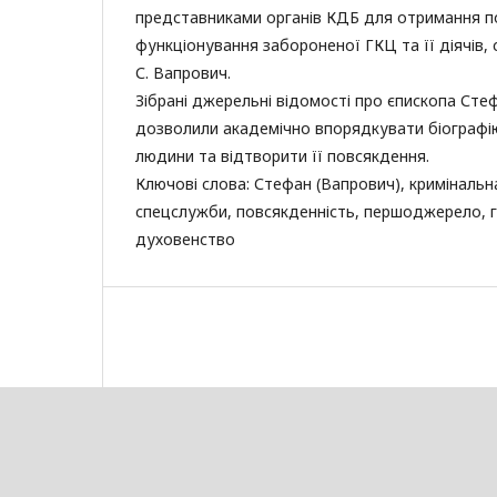
представниками органів КДБ для отримання по
функціонування забороненої ГКЦ та її діячів, 
С. Вапрович.
Зібрані джерельні відомості про єпископа Сте
дозволили академічно впорядкувати біографію
людини та відтворити її повсякдення.
Ключові слова: Стефан (Вапрович), кримінальн
спецслужби, повсякденність, першоджерело, 
духовенство