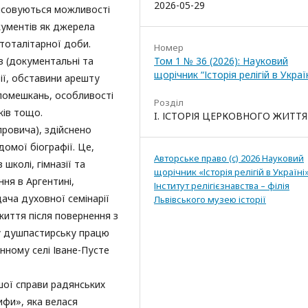
2026-05-29
’ясовуються можливості
кументів як джерела
тоталітарної доби.
Номер
в (документальні та
Том 1 № 36 (2026): Науковий
щорічник “Історія релігій в Україн
фії, обставини арешту
помешкань, особливості
Розділ
ків тощо.
I. ІСТОРІЯ ЦЕРКОВНОГО ЖИТТЯ
провича), здійснено
омої біографії. Це,
Авторське право (c) 2026 Науковий
 школі, гімназії та
щорічник «Історія релігій в Україні»
ння в Аргентині,
Інститут релігієзнавства – філія
дача духовної семінарії
Львівського музею історії
життя після повернення з
у душпастирську працю
нному селі Іване-Пусте
шої справи радянських
ифи», яка велася