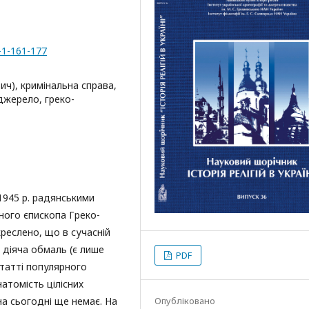
-1-161-177
ич), кримінальна справа,
джерело, греко-
1945 р. радянськими
ного єпископа Греко-
реслено, що в сучасній
о діяча обмаль (є лише
PDF
 статті популярного
атомість цілісних
а сьогодні ще немає. На
Опубліковано