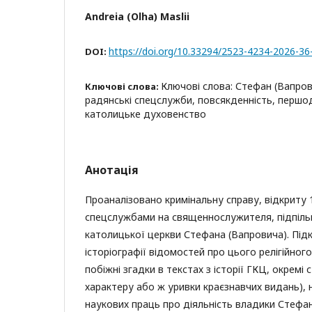
Andreia (Olha) Maslii
https://doi.org/10.33294/2523-4234-2026-36
DOI:
Ключові слова: Стефан (Вапров
Ключові слова:
радянські спецслужби, повсякденність, першо
католицьке духовенство
Анотація
Проаналізовано кримінальну справу, відкриту 
спецслужбами на священнослужителя, підпіль
католицької церкви Стефана (Вапровича). Підк
історіографії відомостей про цього релігійног
побіжні згадки в текстах з історії ГКЦ, окремі
характеру або ж уривки краєзнавчих видань), н
наукових праць про діяльність владики Стефан