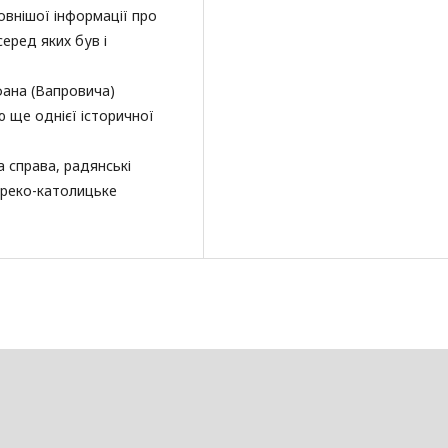
внішої інформації про
серед яких був і
фана (Вапровича)
 ще однієї історичної
а справа, радянські
греко-католицьке