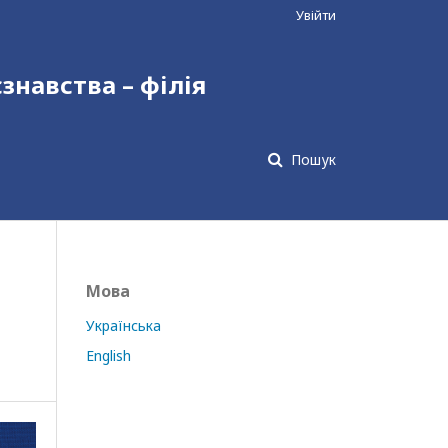
Увійти
єзнавства – філія
Пошук
Мова
Українська
English