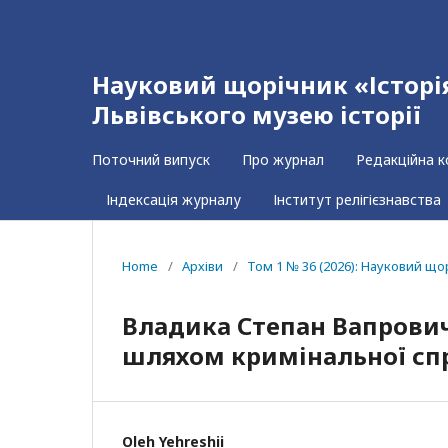
Науковий щорічник «Історія 
Львівського музею історії
Поточний випуск
Про журнал
Редакційна к
Індексація журналу
Інститут релігієзнавства
Home
/
Архіви
/
Том 1 № 36 (2026): Науковий щорі
Владика Степан Вапрович
шляхом кримінальної сп
Oleh Yehreshii