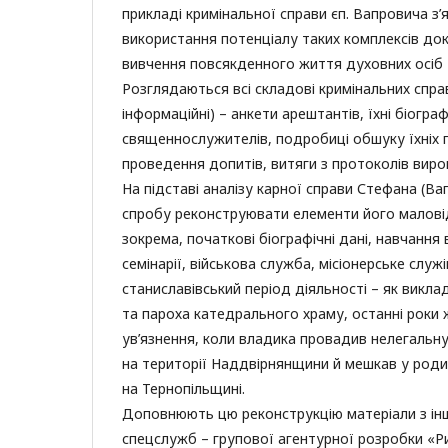
прикладі кримінальної справи єп. Вапровича з
використання потенціалу таких комплексів до
вивчення повсякденного життя духовних осіб 
Розглядаються всі складові кримінальних спра
інформаційні) – анкети арештантів, їхні біогра
священнослужителів, подробиці обшуку їхніх 
проведення допитів, витяги з протоколів виро
На підставі аналізу карної справи Стефана (Ва
спробу реконструювати елементи його маловід
зокрема, початкові біографічні дані, навчання в
семінарії, військова служба, місіонерське служі
станиславівський період діяльності – як викла
та пароха катедрального храму, останні роки 
ув’язнення, коли владика провадив нелегальн
на території Наддвірнянщини й мешкав у роди
на Тернопільщині.
Доповнюють цю реконструкцію матеріали з ін
спецслужб – групової агентурної розробки «Р