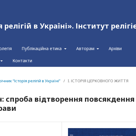
релігій в Україні». Інститут релігі
олегія
Публікаційна етика
Авторам
Архіви
Контакти
чник “Історія релігій в Україні”
/
I. ІСТОРІЯ ЦЕРКОВНОГО ЖИТТЯ
: спроба відтворення повсякдення
рави