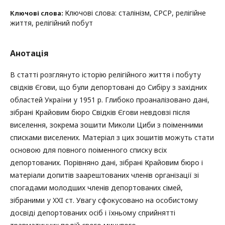
Ключові слова: сталінізм, СРСР, релігійне
Ключові слова:
життя, релігійний побут
Анотація
В статті розглянуто історію релігійного життя і побуту
свідків Єгови, що були депортовані до Сибіру з західних
областей України у 1951 р. Глибоко проаналізовано дані,
зібрані Крайовим бюро Свідків Єгови невдовзі після
виселення, зокрема зошити Миколи Циби з поіменними
списками виселених. Матеріал з цих зошитів можуть стати
основою для повного поіменного списку всіх
депортованих. Порівняно дані, зібрані Крайовим бюро і
матеріали допитів заарештованих членів організації зі
спогадами молодших членів депортованих сімей,
зібраними у XXI ст. Увагу сфокусовано на особистому
досвіді депортованих осіб і їхньому сприйнятті