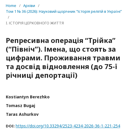
Home
/
Архіви
/
Том 1 № 36 (2026): Науковий щорічник “Історія релігій в Україні”
/
I. ІСТОРІЯ ЦЕРКОВНОГО ЖИТТЯ
Репресивна операція “Трійка”
(“Північ”). Імена, що стоять за
цифрами. Проживання травми
та досвід відновлення (до 75-ї
річниці депортації)
Kostiantyn Berezhko
Tomasz Bugaj
Taras Ashurkov
https://doi.org/10.33294/2523-4234-2026-36-1-221-254
DOI: