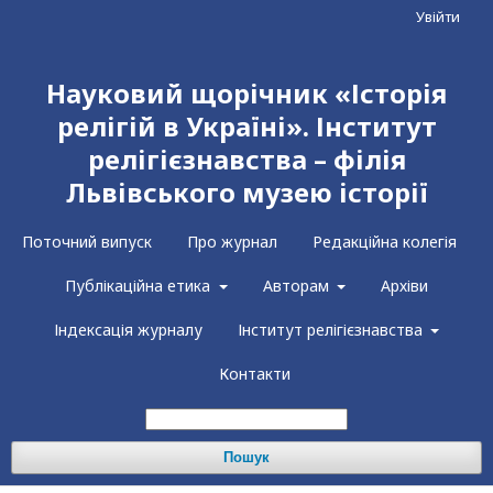
Увійти
Науковий щорічник «Історія
релігій в Україні». Інститут
релігієзнавства – філія
Львівського музею історії
Поточний випуск
Про журнал
Редакційна колегія
Публікаційна етика
Авторам
Архіви
Індексація журналу
Інститут релігієзнавства
Контакти
Пошук