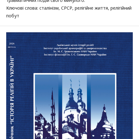
травматичних подій свого минулого.
Ключові слова: сталінізм, СРСР, релігійне життя, релігійний
побут