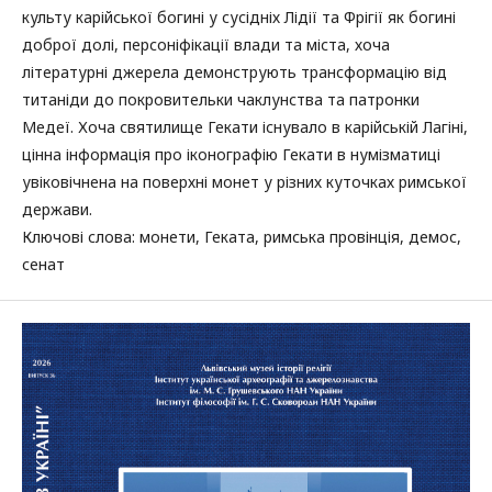
культу карійської богині у сусідніх Лідії та Фрігії як богині
доброї долі, персоніфікації влади та міста, хоча
літературні джерела демонструють трансформацію від
титаніди до покровительки чаклунства та патронки
Медеї. Хоча святилище Гекати існувало в карійській Лагіні,
цінна інформація про іконографію Гекати в нумізматиці
увіковічнена на поверхні монет у різних куточках римської
держави.
Ключові слова: монети, Геката, римська провінція, демос,
сенат