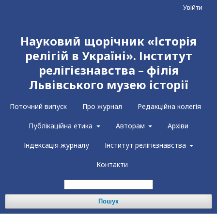
Увійти
Науковий щорічник «Історія
релігій в Україні». Інститут
релігієзнавства – філія
Львівського музею історії
Поточний випуск
Про журнал
Редакційна колегія
Публікаційна етика
Авторам
Архіви
Індексація журналу
Інститут релігієзнавства
Контакти
Пошук