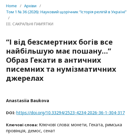
Home
/
Архіви
/
Том 1 № 36 (2026): Науковий щорічник “Історія релігій в Україні”
/
III. САКРАЛЬНІ ПАМ’ЯТКИ
“І від безсмертних богів все
найбільшую має пошану…”
Образ Гекати в античних
писемних та нумізматичних
джерелах
Anastasiia Baukova
https://doi.org/10.33294/2523-4234-2026-36-1-304-317
DOI:
Ключові слова: монети, Геката, римська
Ключові слова:
провінція, демос, сенат