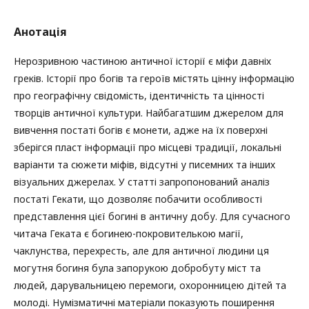
Анотація
Нерозривною частиною античної історії є міфи давніх
греків. Історії про богів та героїв містять цінну інформацію
про географічну свідомість, ідентичність та цінності
творців античної культури. Найбагатшим джерелом для
вивчення постаті богів є монети, адже на їх поверхні
зберігся пласт інформації про місцеві традиції, локальні
варіанти та сюжети міфів, відсутні у писемних та інших
візуальних джерелах. У статті запропонований аналіз
постаті Гекати, що дозволяє побачити особливості
представлення цієї богині в античну добу. Для сучасного
читача Геката є богинею-покровителькою магії,
чаклунства, перехресть, але для античної людини ця
могутня богиня була запорукою добробуту міст та
людей, дарувальницею перемоги, охоронницею дітей та
молоді. Нумізматичні матеріали показують поширення