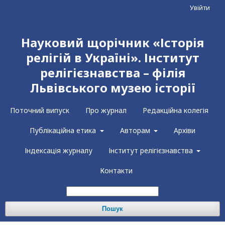
Увійти
Науковий щорічник «Історія
релігій в Україні». Інститут
релігієзнавства – філія
Львівського музею історії
Поточний випуск
Про журнал
Редакційна колегія
Публікаційна етика
Авторам
Архіви
Індексація журналу
Інститут релігієзнавства
Контакти
Пошук