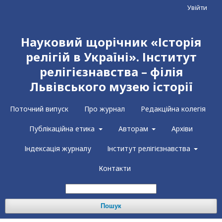
Увійти
Науковий щорічник «Історія
релігій в Україні». Інститут
релігієзнавства – філія
Львівського музею історії
Поточний випуск
Про журнал
Редакційна колегія
Публікаційна етика
Авторам
Архіви
Індексація журналу
Інститут релігієзнавства
Контакти
Пошук