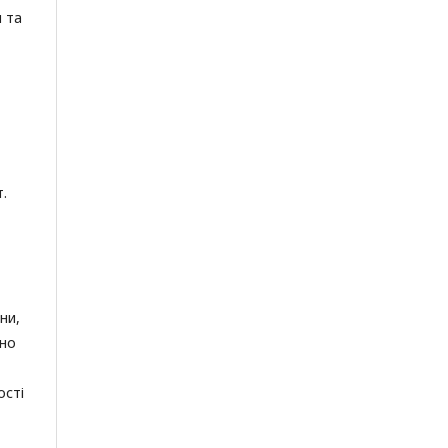
й та
.
ни,
ено
ості