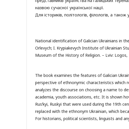
представників українства на галицьких терена
назвою сучасної української нації.
Для істориків, політологів, філологів, а також у
National identification of Galician Ukrainians in t
Orlevych; I. Krypiakevych Institute of Ukrainian St
Museum of the History of Religion. – Lviv: Logos, 
The book examines the features of Galician Ukraini
perspective of ethnonymic characteristics which ref
analyzes the discourse on choosing a name to desc
academia, youth associations, etc. It is shown h
Rus’kyi, Ruskyi that were used during the 19th cent
replaced with the ethnonym Ukrainian, which bec
For historians, political scientists, linguists and a