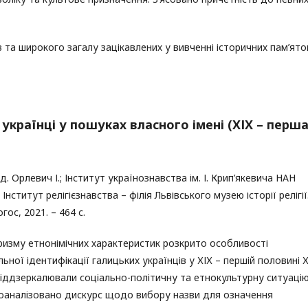
в та широкого загалу зацікавлених у вивченні історичних пам’ято
 українці у пошуках власного імені (ХІХ – перш
д. Орлевич І.; Інститут українознавства ім. І. Крип’якевича НАН
 Інститут релігієзнавства – філія Львівського музею історії релігії
огос, 2021. – 464 с.
ризму етнонімічних характеристик розкрито особливості
льної ідентифікації галицьких українців у ХІХ – першій половині 
і віддзеркалювали соціально-політичну та етно­культурну ситуацію
роаналізовано дискурс щодо вибору назви для означення