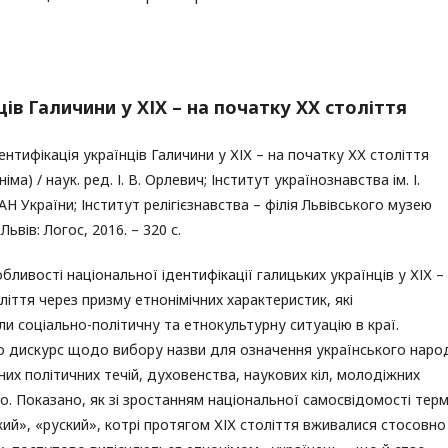
ів Галичини у ХІХ – на початку ХХ століття
ентифікація українців Галичини у ХІХ – на початку ХХ століття
іма) / наук. ред. І. В. Орлевич; Інститут українознавства ім. І.
АН України; Інститут релігієзнавства – філія Львівського музею
– Львів: Логос, 2016. – 320 с.
бливості національної ідентифікації галицьких українців у ХІХ –
ліття через призму етнонімічних характеристик, які
и соціально-політичну та етнокультурну ситуацію в краї.
о дискурс щодо вибору назви для означення українського наро
них політичних течій, духовенства, наукових кіл, молодіжних
. Показано, як зі зростанням національної самосвідомості терм
кий», «руский», котрі протягом ХІХ століття вживалися стосовно