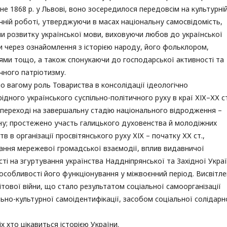
не 1868 р. у Львові, воно зосередилося передовсім на культурні
чній роботі, утверджуючи в масах національну самосвідомість,
и розвитку української мови, виховуючи любов до української
и через ознайомлення з історією народу, його фольклором,
ями тощо, а також спонукаючи до господарської активності та
чного патріотизму.
о вагому роль Товариства в консолідації ідеологічно
ідного українського суспільно-політичного руху в краї ХІХ–ХХ ст
 переході на завершальну стадію національного відродження –
ну; простежено участь галицького духовенства й молодіжних
в в організації просвітянського руху ХІХ – початку ХХ ст.,
ння мережевої громадської взаємодії, вплив видавничої
сті на згуртування українства Наддніпрянської та Західної Украї
 особливості його функціонування у міжвоєнний період. Висвітл
ітової війни, що стало результатом соціальної самоорганізації
льно-культурної самоідентифікації, засобом соціальної солідарн
іх хто цікавиться історією України.