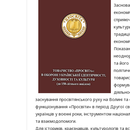
Заснова
економі
сприяюч
культур
традиці
економі
Показан
неоднор
та його
політич
товарист
формува
діяльно
заснування просвітянського руху на Волині та
функціонування «Просвіти» в період Другої св
українців у воєнні роки, інструментом націона
та взаємодопомоги.
Для істориків, краєзнавців, культурологів та вс