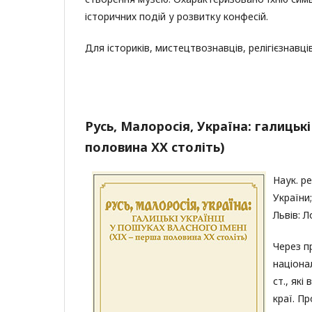
історичних подій у розвитку конфесій.
Для істориків, мистецтвознавців, релігієзнавці
Русь, Малоросія, Україна: галицькі
половина ХХ століть)
Наук. ре
України;
Львів: Л
Через п
націона
ст., як
краї. П