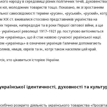
ького народу в середовищі різних політичних течій, духовенства
х кіл, молодіжних товариств тощо. Показано, як зі зростанням
льної самосвідомості терміни «русин», «руський», «руский», котр
м ХІХ ст. вживалися стосовно представників українства на
их теренах, напередодні та в роки Першої світової війни, а ще
– української революції 1917–1921 рр. поступово витісняються
ом «українець», що й стає назвою сучасної української нації.
ком «українець» в означенні українців Галичини допомагають
ляків, німців, євреїв та ін., котрі також населяли цей край.
сіх, хто цікавиться історією України.
української ідентичності, духовності та культу
 всебічно розкрито діяльність українського товариства «Просвіта