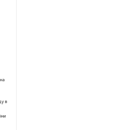
 на
ду в
іни