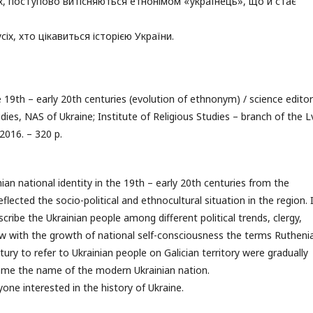
х, поступово витісняються етнонімом «українець», що й стає
сіх, хто цікавиться історією України.
he 19th – early 20th centuries (evolution of ethnonym) / science editor 
udies, NAS of Ukraine; Institute of Religious Studies – branch of the L
2016. – 320 p.
an national identity in the 19th – early 20th centuries from the
lected the socio-political and ethnocultural situation in the region. 
ribe the Ukrainian people among different political trends, clergy,
ow with the growth of national self-consciousness the terms Rutheni
ury to refer to Ukrainian people on Galician territory were gradually
ame the name of the modern Ukrainian nation.
nyone interested in the history of Ukraine.