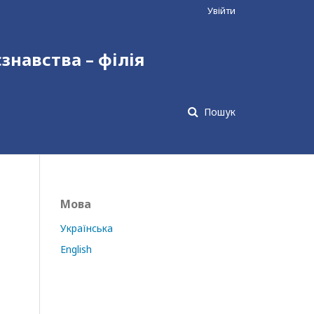
Увійти
єзнавства – філія
Пошук
Мова
Українська
English