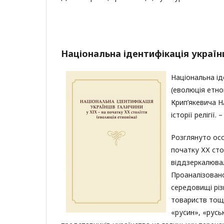
Національна ідентифікація українц
Національна ід
(еволюція етнон
Крип’якевича Н
історії релігії. 
Розглянуто осо
початку ХХ сто
віддзеркалювал
Проаналізован
середовищі різ
товариств тощо
«русин», «русь