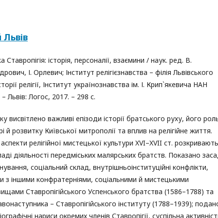
й Львів
а Ставропігія: історія, персоналії, взаємини / наук. ред. В.
рович, І. Орлевич; Інститут релігієзнавства – філія Львівського
торії релігії, Інститут українознавства ім. І. Крип`якевича НАН
 – Львів: Логос, 2017. – 298 с.
ику висвітлено важливі епізоди історії братського руху, його рол
рі й розвитку Київської митрополії та вплив на релігійне життя.
 аспекти релігійної мистецької культури XVI–XVII ст. розкривают
ладі діяльності передміських малярських братств. Показано зас
нування, соціальний склад, внутрішньоінституційні конфлікти,
и з іншими конфратерніями, соціальними й мистецькими
ищами Ставропігійського Успенського братства (1586–1788) та
авонаступника – Ставропігійського інституту (1788–1939); подан
ографічні нариси окремих членів Ставропігії, суспільна активніст