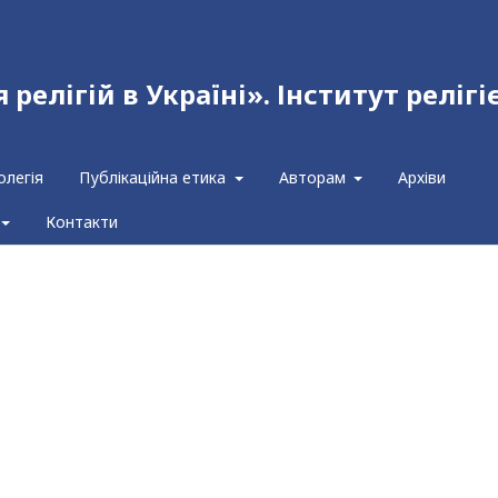
релігій в Україні». Інститут релігі
олегія
Публікаційна етика
Авторам
Архіви
Контакти