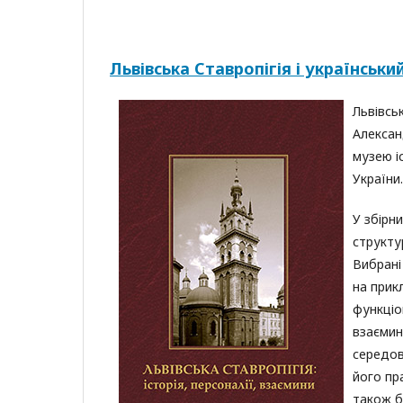
Львівська Ставропігія і українськи
Львівськ
Александ
музею іс
України.
У збірн
структу
Вибрані
на прик
функціо
взаємин
середов
його пр
також бі