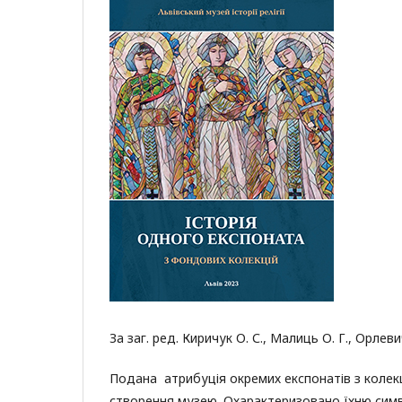
За заг. ред. Киричук О. С., Малиць О. Г., Орлевич 
Подана атрибуція окремих експонатів з колекці
створення музею. Охарактеризовано їхню симво