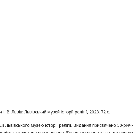
І. В. Львів: Львівський музей історії релігії, 2023. 72 с.
ї Львівського музею історії релігії. Видання присвячено 50-річч
ліку та культове призначення. З’ясовано причетність до певни