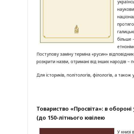
українс
наукови
націона
протяго
галицьк
більше 
етнонім
Поступову заміну терміна «русин» відповідни
розкрити назви, отримані від інших народів – по
Для істориків, політологів, філологів, а також у
Товариство «Просвіта»: в обороні 
(до 150-літ­нього ювілею
У книзі