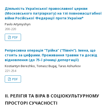
Діяльність Української православної церкви
(Московського патріархату) на тлі повномасштабної
війни Російської Федерації проти України*
Pavlo Artymyshyn
200-220
PDF
Репресивна операція “Трійка” (“Північ”). Імена, що
стоять за цифрами. Проживання травми та досвід
відновлення (до 75-ї річниці депортації)
Kostiantyn Berezhko, Tomasz Bugaj, Taras Ashurkov
221-254
PDF
ІІ. РЕЛІГІЯ ТА ВІРА В СОЦІОКУЛЬТУРНОМУ
ПРОСТОРІ СУЧАСНОСТІ