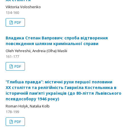
Viktoriia Voloshenko
134-160
PDF
Владика Степан Вапрович: спроба відтворення
повсякдення шляхом кримінальної справи
Oleh Yehreshii, Andreia (Olha) Maslii
161-177
PDF
“Глибша правда”: містичні рухи першої половини
ХХ століття та релігійність Гавриїла Костельника в
історичній пам’яті українців (до 80-ліття Львівського
псевдособору 1946 року)
Roman Holyk, Natalia Kolb
178-199
PDF