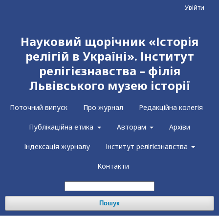
Увійти
Науковий щорічник «Історія
релігій в Україні». Інститут
релігієзнавства – філія
Львівського музею історії
Поточний випуск
Про журнал
Редакційна колегія
Публікаційна етика
Авторам
Архіви
Індексація журналу
Інститут релігієзнавства
Контакти
Пошук