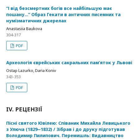
“І від безсмертних богів все найбільшую має
пошану…” Образ Гекати в античних писемних та
нумізматичних джерелах
Anastasiia Baukova
304-317
PDF
Археологія єврейських сакральних пам’яток у Львові
Ostap Lazurko, Daria Koniv
343-353
PDF
IV. РЕЦЕНЗІЇ
Пісні святого Ювілею: Співаник Михайла Левицького
з Улюча (1829‒1832) / Зібрав і до друку підготував
Володимир Пилипович. Перемишль: Видавництво