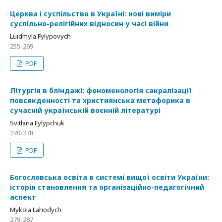
Церква і суспільство в Україні: нові виміри
суспільно-релігійних відносин у часі війни
Luidmyla Fylypovych
255-269
PDF
Літургія в бліндажі: феноменологія сакралізації
повсякденності та християнська метафорика в
сучасній українській воєнній літературі
Svitlana Fylypchuk
270-278
PDF
Богословська освіта в системі вищої освіти України:
історія становлення та організаційно-педагогічний
аспект
Mykola Lahodych
279-287