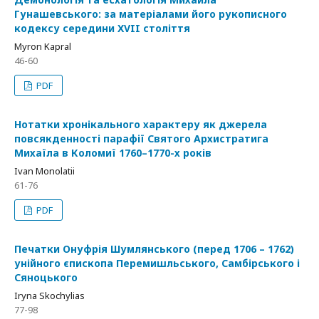
Гунашевського: за матеріалами його рукописного
кодексу середини XVII століття
Myron Kapral
46-60
PDF
Нотатки хронікального характеру як джерела
повсякденності парафії Святого Архистратига
Михаїла в Коломиї 1760–1770-х років
Ivan Monolatii
61-76
PDF
Печатки Онуфрія Шумлянського (перед 1706 – 1762)
унійного єпископа Перемишльського, Самбірського і
Сяноцького
Iryna Skochylias
77-98