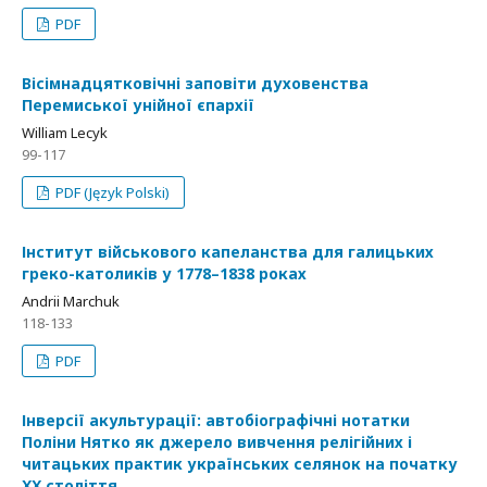
PDF
Вісімнадцятковічні заповіти духовенства
Перемиської унійної єпархії
William Lecyk
99-117
PDF (Język Polski)
Інститут військового капеланства для галицьких
греко-католиків у 1778–1838 роках
Andrii Marchuk
118-133
PDF
Інверсії акультурації: автобіографічні нотатки
Поліни Нятко як джерело вивчення релігійних і
читацьких практик українських селянок на початку
ХХ століття