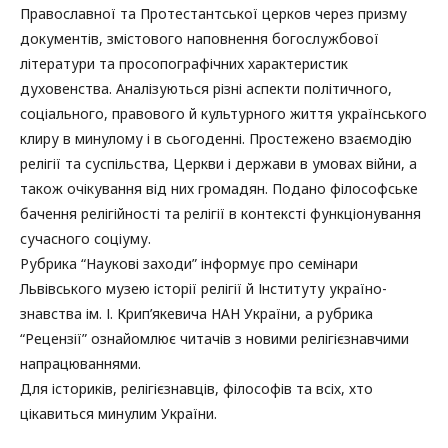
Православної та Протестантської церков через призму
документів, змістового наповнення богослужбової
літератури та просопографічних характеристик
духовенства. Аналізуються різні аспекти політичного,
соціального, правового й культурного життя українського
клиру в минулому і в сьогоденні. Простежено взаємодію
релігії та суспільства, Церкви і держави в умовах війни, а
також очікування від них громадян. Подано філософське
бачення релігійності та релігії в контексті функціонування
сучасного соціуму.
Рубрика “Наукові заходи” інформує про семінари
Львівського музею історії релігії й Інституту україно­
знавства ім. І. Крип’якевича НАН України, а рубрика
“Рецензії” ознайомлює читачів з новими релігієзнавчими
напрацюваннями.
Для істориків, релігієзнавців, філософів та всіх, хто
цікавиться минулим України.