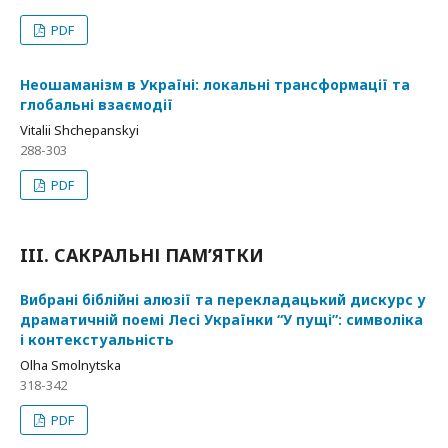
PDF
Неошаманізм в Україні: локальні трансформації та
глобальні взаємодії
Vitalii Shchepanskyi
288-303
PDF
III. САКРАЛЬНІ ПАМ’ЯТКИ
Вибрані біблійні алюзії та перекладацький дискурс у
драматичній поемі Лесі Українки “У пущі”: символіка
і контекстуальність
Olha Smolnytska
318-342
PDF