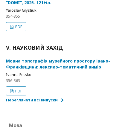
“DOMI”, 2025. 121+іл.
Yaroslav Glystiuk
354-355
PDF
V. НАУКОВИЙ ЗАХІД
Мовна топографія музейного простору Івано-
Франківщини: лексико-тематичний вимір
Ivanna Fetsko
356-363
PDF
Переглянути всі випуски
Мова