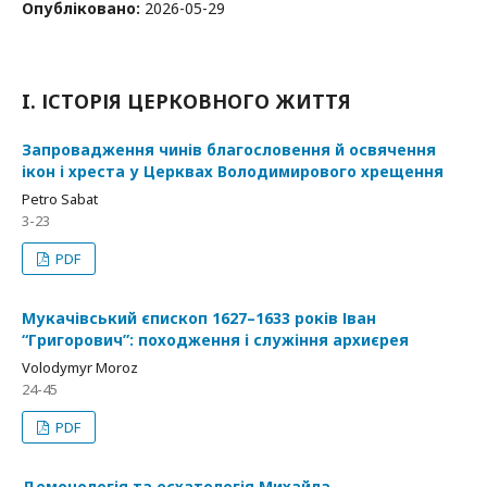
Опубліковано:
2026-05-29
I. ІСТОРІЯ ЦЕРКОВНОГО ЖИТТЯ
Запровадження чинів благословення й освячення
ікон і хреста у Церквах Володимирового хрещення
Petro Sabat
3-23
PDF
Мукачівський єпископ 1627–1633 років Іван
“Григорович”: походження і служіння архиєрея
Volodymyr Moroz
24-45
PDF
Демонологія та есхатологія Михайла