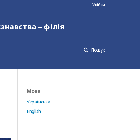
Увійти
єзнавства – філія
Пошук
Мова
Українська
English