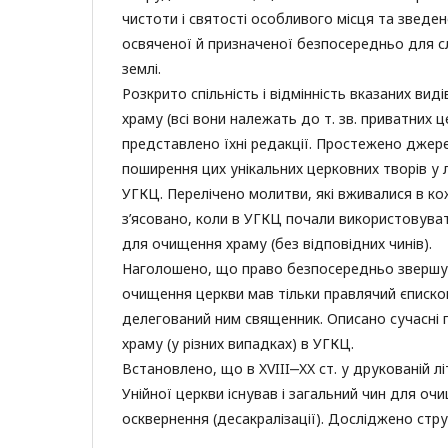
чистоти і святості особливого місця та зведен
освяченої й призначеної безпосередньо для сл
землі.
Розкрито спільність і відмінність вказаних вид
храму (всі вони належать до т. зв. приватних 
представлено їхні редакції. Простежено джере
поширення цих унікальних церковних творів у л
УГКЦ. Перелічено молитви, які вживалися в кож
з’ясовано, коли в УГКЦ почали використовува
для очищення храму (без відповідних чинів).
Наголошено, що право безпосередньо звершув
очищення церкви мав тільки правлячий єпископ
делегований ним священник. Описано сучасні
храму (у різних випадках) в УГКЦ.
Встановлено, що в XVIII‒XX cт. у друкованій лі
Унійної церкви існував і загальний чин для оч
осквернення (десакралізації). Досліджено стру