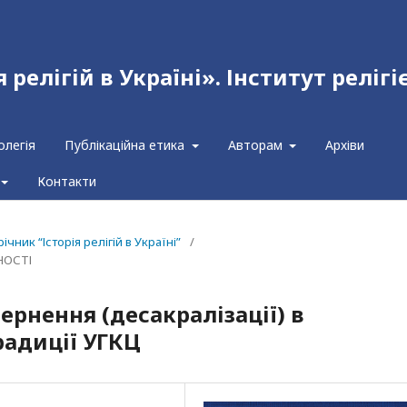
релігій в Україні». Інститут релігі
олегія
Публікаційна етика
Авторам
Архіви
Контакти
чник “Історія релігій в Україні”
/
НОСТІ
рнення (десакралізації) в
радиції УГКЦ