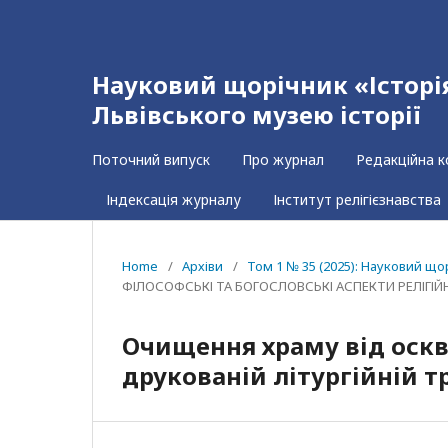
Науковий щорічник «Історія 
Львівського музею історії
Поточний випуск
Про журнал
Редакційна к
Індексація журналу
Інститут релігієзнавства
Home
/
Архіви
/
Том 1 № 35 (2025): Науковий щорі
ФІЛОСОФСЬКІ ТА БОГОСЛОВСЬКІ АСПЕКТИ РЕЛІГІЙ
Очищення храму від оскве
друкованій літургійній т