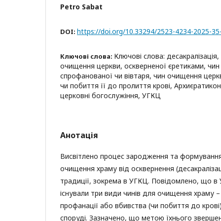
Petro Sabat
https://doi.org/10.33294/2523-4234-2025-35
DOI:
Ключові слова: десакралізація
Ключові слова:
очищення церкви, оскверненої єретиками, чи
спрофанованої чи вівтаря, чин очищення церк
чи побиття її до пролиття крові, Архиєратикон
церковні богослужіння, УГКЦ
Анотація
Висвітлено процес зародження та формування
очищення храму від осквернення (десакралізаці
традиції, зокрема в УГКЦ. Повідомлено, що в Ун
існували три види чинів для очищення храму –
профанації або вбивства (чи побиття до крові)
споруді. Зазначено, що метою їхнього зверше