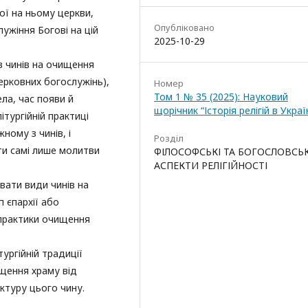
ої на ньому церкви,
Опубліковано
ужіння Богові на цій
2025-10-29
ів чинів на очищення
церковних богослужінь),
Номер
Том 1 № 35 (2025): Науковий
ла, час появи й
щорічник “Історія релігій в Україн
ітургійній практиці
ному з чинів, і
Розділ
ти самі лише молитви
ФІЛОСОФСЬКІ ТА БОГОСЛОВСЬК
АСПЕКТИ РЕЛІГІЙНОСТІ
ати види чинів на
 єпархії або
 практики очищення
тургійній традиції
ищення храму від
ктуру цього чину.