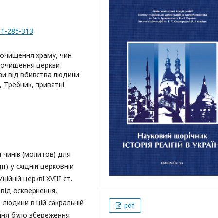
-1-285-313
, очищення храму, чин
н очищення церкви
ви від вбивства людини
, Требник, приватні
 чинів (молитов) для
ї) у східній церковній
ійній церкві XVIII cт.
 від осквернення,
 людини в цій сакральній
pdf
ння було збереження