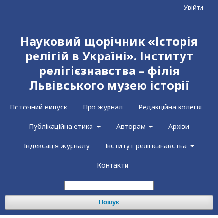
Увійти
Науковий щорічник «Історія
релігій в Україні». Інститут
релігієзнавства – філія
Львівського музею історії
Поточний випуск
Про журнал
Редакційна колегія
Публікаційна етика
Авторам
Архіви
Індексація журналу
Інститут релігієзнавства
Контакти
Пошук