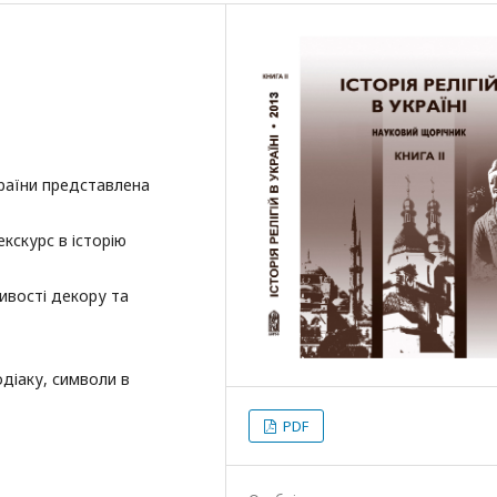
раїни представлена
кскурс в історію
ливості декору та
одіаку, символи в
PDF