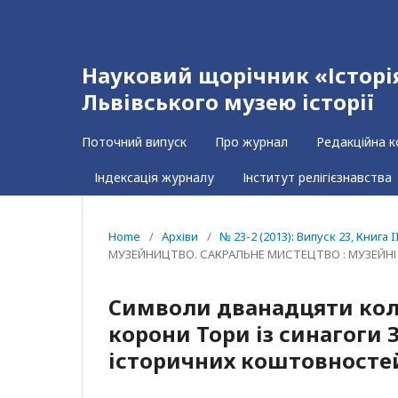
Науковий щорічник «Історія 
Львівського музею історії
Поточний випуск
Про журнал
Редакційна к
Індексація журналу
Інститут релігієзнавства
Home
/
Архіви
/
№ 23-2 (2013): Випуск 23, Книга I
МУЗЕЙНИЦТВО. САКРАЛЬНЕ МИСТЕЦТВО : МУЗЕЙНІ 
Cимволи дванадцяти колі
корони Тори із синагоги 
історичних коштовностей