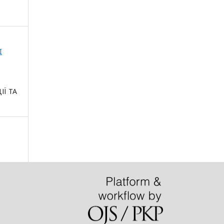
I
ІЇ ТА