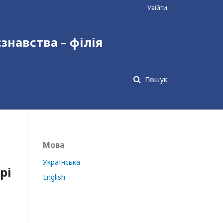
Увійти
єзнавства – філія
Пошук
Мова
Українська
рі
English