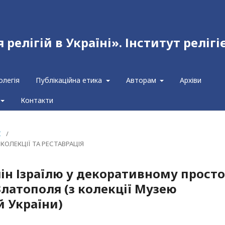
релігій в Україні». Інститут релігі
олегія
Публікаційна етика
Авторам
Архіви
Контакти
I
/
КОЛЕКЦІЇ ТА РЕСТАВРАЦІЯ
н Ізраїлю у декоративному просто
Златополя (з колекції Музею
 України)