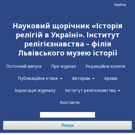
Увійти
Науковий щорічник «Історія
релігій в Україні». Інститут
релігієзнавства – філія
Львівського музею історії
Поточний випуск
Про журнал
Редакційна колегія
Публікаційна етика
Авторам
Архіви
Індексація журналу
Інститут релігієзнавства
Контакти
Пошук