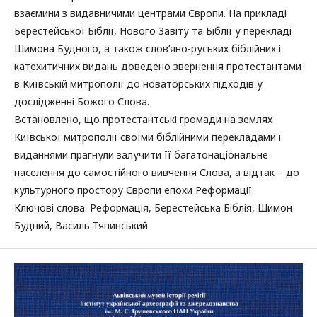
взаємини з видавничими центрами Європи. На прикладі
Берестейської Біблії, Нового Завіту та Біблії у перекладі
Шимона Будного, а також слов’яно-руських біблійних і
катехитичних видань доведено звернення протестантами
в Київській митрополії до новаторських підходів у
дослідженні Божого Слова.
Встановлено, що протестантські громади на землях
Київської митрополії своїми біблійними перекладами і
виданнями прагнули залучити її багатонаціональне
населення до самостійного вивчення Слова, а відтак – до
культурного простору Європи епохи Реформації.
Ключові слова: Реформація, Берестейська Біблія, Шимон
Будний, Василь Тяпинський