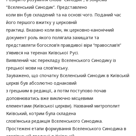
“Вселенський Синодик”. Представлено
коли він був складений та на основі чого. Поданий час
його першого вжитку у церковній
практиці. Вказано коли він, як церковно-канонічний
документ роль якого полягала захищати та
представляти богослов’я правдивої віри “православ’я”
з’явився на теренах Київської Русі.
Виявлений час перекладу Вселенського Синодику із
грецької мови на слов’янську.
Зауважено, що спочатку Вселенський Синодик в Київській
церкві був абсолютно однаковий
з грецьким в редакції, а потім поступово почав
доповнюватись вже виключно місцевими
елементами (Київської церкви). Названий митрополит
Київський, котрим була складена
слов’янська редакція Вселенського Синодика.
Простежені етапи формування Вселенського Синодика в