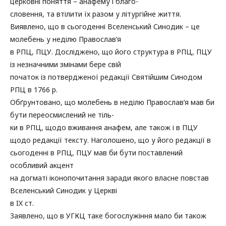
церковні поняття – анафему і благо-
словення, та втілити їх разом у літургійне життя.
Виявлено, що в сьогоденні Вселенський Синодик – це
молебень у неділю Православ’я
в РПЦ, ПЦУ. Досліджено, що його структура в РПЦ, ПЦУ
із незначними змінами бере свій
початок із потвердженої редакції Святійшим Синодом
РПЦ в 1766 р.
Обґрунтовано, що молебень в неділю Православ’я мав би
бути переосмислений не тіль-
ки в РПЦ, щодо вживання анафем, але також і в ПЦУ
щодо редакції тексту. Наголошено, що у його редакції в
сьогоденні в РПЦ, ПЦУ мав би бути поставлений
особливий акцент
на догматі іконопочитання заради якого власне повстав
Вселенський Синодик у Церкві
в IX ст.
Заявлено, що в УГКЦ таке богослужіння мало би також