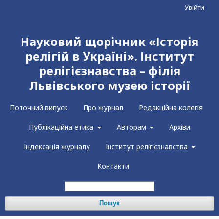
Увійти
Науковий щорічник «Історія
релігій в Україні». Інститут
релігієзнавства – філія
Львівського музею історії
Поточний випуск
Про журнал
Редакційна колегія
Публікаційна етика
Авторам
Архіви
Індексація журналу
Інститут релігієзнавства
Контакти
Пошук