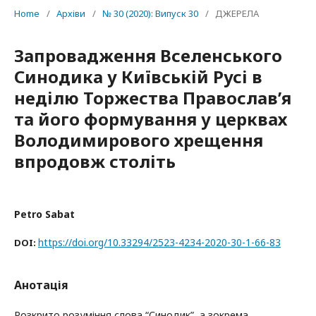
Home
/
Архіви
/
№ 30 (2020): Випуск 30
/
ДЖЕРЕЛА
Запровадження Вселенського
Синодика у Київській Русі в
неділю Торжества Православ’я
та його формування у церквах
Володимирового хрещення
впродовж століть
Petro Sabat
https://doi.org/10.33294/2523-4234-2020-30-1-66-83
DOI:
Анотація
Розкрито розуміння слова “Синодик”, а зокрема