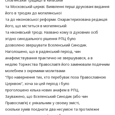
слов’янській традиції в Київській
та Московській церкві. Виявленні перші друковані видання
його в тріодях до могилянської
та до ніконовської реформи. Охарактеризована редакція
його, що міститься в могилянській
та ніконівській тріоді. Названо кому із духовних осіб
згідно синодального рішення РПЦ було
дозволено звершувати Вселенський Синодик.
Наголошено, що в радянський період, чин
анафемствування практично не звершувався, а в
неділю Торжества Православ’я його замінювали подячним
молебнем з окремими молитвами
“Про навернення тих, хто перебуває поза Православною
Церквою”, хоча за цей період і було
проголошено кілька нових анафем в РПЦ.
Зауважено, що Вселенський Синодик (або чин
Православ’я) є унікальним у своєму змісті,
оскільки зумів поєднати два несумісні та протилежні