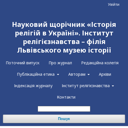
Увійти
Науковий щорічник «Історія
релігій в Україні». Інститут
релігієзнавства – філія
Львівського музею історії
Поточний випуск
Про журнал
Редакційна колегія
Публікаційна етика
Авторам
Архіви
Індексація журналу
Інститут релігієзнавства
Контакти
Пошук