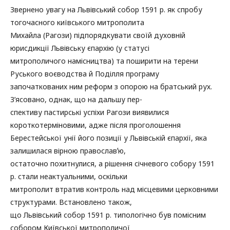
Звернено увагу на Львівський собор 1591 р. як спробу
тогочасного київського митрополита
Михайла (Рагози) підпорядкувати своїй духовній
юрисдикції Львівську єпархію (у статусі
митрополичого намісництва) та поширити на терени
Руського воєводства й Поділля програму
започаткованих ним реформ з опорою на братський рух.
З’ясовано, однак, що на дальшу пер-
спективу пастирські успіхи Рагози виявилися
короткотерміновими, адже після проголошення
Берестейської унії його позиції у Львівській єпархії, яка
залишилася вірною православʼю,
остаточно похитнулися, а рішення січневого собору 1591
р. стали неактуальними, оскільки
митрополит втратив контроль над місцевими церковними
структурами. Встановлено також,
що Львівський собор 1591 р. типологічно був помісним
собором Київської митрополичої