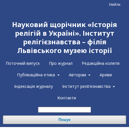
Увійти
Науковий щорічник «Історія
релігій в Україні». Інститут
релігієзнавства – філія
Львівського музею історії
Поточний випуск
Про журнал
Редакційна колегія
Публікаційна етика
Авторам
Архіви
Індексація журналу
Інститут релігієзнавства
Контакти
Пошук