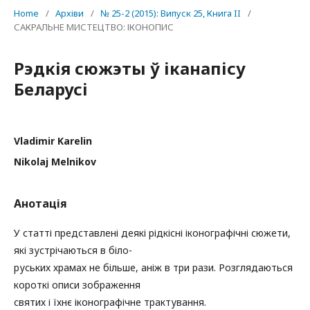
Home
/
Архіви
/
№ 25-2 (2015): Випуск 25, Книга II
/
САКРАЛЬНЕ МИСТЕЦТВО: ІКОНОПИС
Рэдкія сюжэты ў іканапісу
Беларусі
Vladimir Karelin
Nikolaj Melnikov
Анотація
У статті представлені деякі рідкісні іконографічні сюжети,
які зустрічаються в біло-
руських храмах не більше, аніж в три рази. Розглядаються
короткі описи зображення
святих і їхнє іконографічне трактування.