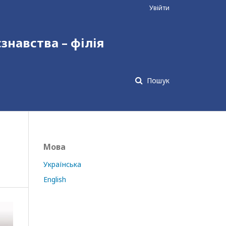
Увійти
єзнавства – філія
Пошук
Мова
Українська
English