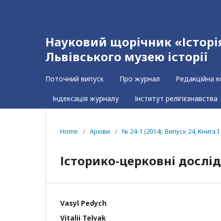
Науковий щорічник «Історія 
Львівського музею історії
Поточний випуск
Про журнал
Редакційна к
Індексація журналу
Інститут релігієзнавства
Home
/
Архіви
/
№ 24-1 (2014): Випуск 24, Книга I
Історико-церковні досл
Vasyl Pedych
Vitalii Telvak