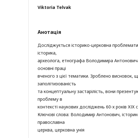
Viktoria Telvak
Анотація
Досліджується історико-церковна проблемати
історика,
археолога, етнографа Володимира Антоновича
основні праці
вченого з цієї тематики. Зроблено висновок, щ
заполітизованість
та концептуальну застарілість, вони презенту
проблему в
контексті наукових досліджень 60-х років ХІХ с
Ключові слова: Володимир Антонович, історик
православна
церква, церковна унія