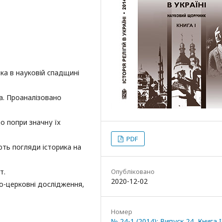
ка в науковій спадщині
. Проаналізовано
о попри значну їх
PDF
ють погляди історика на
т.
Опубліковано
2020-12-02
о-церковні дослідження,
Номер
№ 24-1 (2014): Випуск 24, Книга I