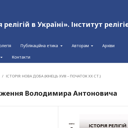
релігій в Україні». Інститут релігі
олегія
Публікаційна етика
Авторам
Архіви
Контакти
/
ІСТОРІЯ: НОВА ДОБА (КІНЕЦЬ ХVІІІ – ПОЧАТОК ХХ СТ.)
ідження Володимира Антоновича