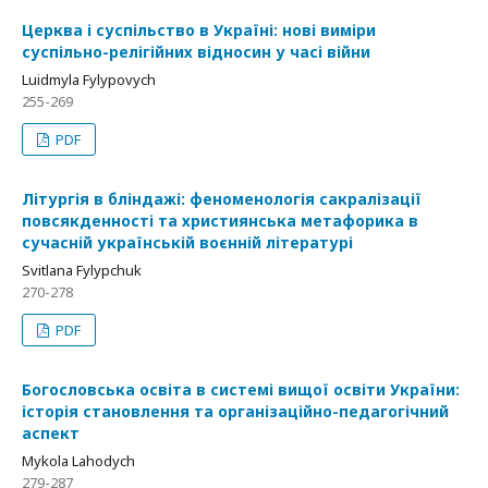
Церква і суспільство в Україні: нові виміри
суспільно-релігійних відносин у часі війни
Luidmyla Fylypovych
255-269
PDF
Літургія в бліндажі: феноменологія сакралізації
повсякденності та християнська метафорика в
сучасній українській воєнній літературі
Svitlana Fylypchuk
270-278
PDF
Богословська освіта в системі вищої освіти України:
історія становлення та організаційно-педагогічний
аспект
Mykola Lahodych
279-287