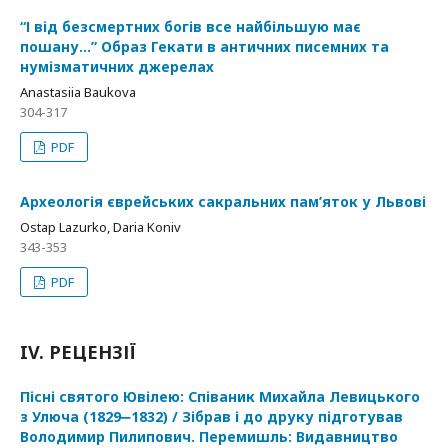
“І від безсмертних богів все найбільшую має
пошану…” Образ Гекати в античних писемних та
нумізматичних джерелах
Anastasiia Baukova
304-317
PDF
Археологія єврейських сакральних пам’яток у Львові
Ostap Lazurko, Daria Koniv
343-353
PDF
IV. РЕЦЕНЗІЇ
Пісні святого Ювілею: Співаник Михайла Левицького
з Улюча (1829‒1832) / Зібрав і до друку підготував
Володимир Пилипович. Перемишль: Видавництво