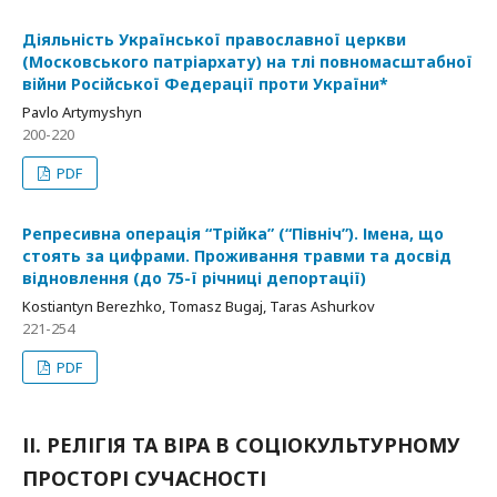
Діяльність Української православної церкви
(Московського патріархату) на тлі повномасштабної
війни Російської Федерації проти України*
Pavlo Artymyshyn
200-220
PDF
Репресивна операція “Трійка” (“Північ”). Імена, що
стоять за цифрами. Проживання травми та досвід
відновлення (до 75-ї річниці депортації)
Kostiantyn Berezhko, Tomasz Bugaj, Taras Ashurkov
221-254
PDF
ІІ. РЕЛІГІЯ ТА ВІРА В СОЦІОКУЛЬТУРНОМУ
ПРОСТОРІ СУЧАСНОСТІ