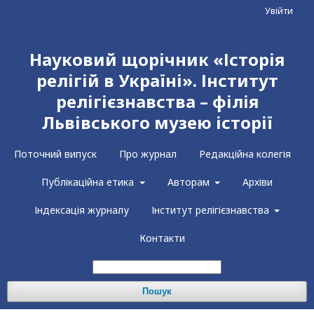
Увійти
Науковий щорічник «Історія
релігій в Україні». Інститут
релігієзнавства – філія
Львівського музею історії
Поточний випуск
Про журнал
Редакційна колегія
Публікаційна етика
Авторам
Архіви
Індексація журналу
Інститут релігієзнавства
Контакти
Пошук