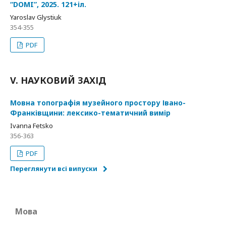
“DOMI”, 2025. 121+іл.
Yaroslav Glystiuk
354-355
PDF
V. НАУКОВИЙ ЗАХІД
Мовна топографія музейного простору Івано-
Франківщини: лексико-тематичний вимір
Ivanna Fetsko
356-363
PDF
Переглянути всі випуски
Мова