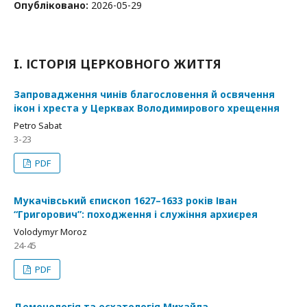
Опубліковано:
2026-05-29
I. ІСТОРІЯ ЦЕРКОВНОГО ЖИТТЯ
Запровадження чинів благословення й освячення
ікон і хреста у Церквах Володимирового хрещення
Petro Sabat
3-23
PDF
Мукачівський єпископ 1627–1633 років Іван
“Григорович”: походження і служіння архиєрея
Volodymyr Moroz
24-45
PDF
Демонологія та есхатологія Михайла