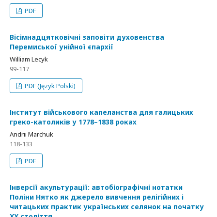
PDF
Вісімнадцятковічні заповіти духовенства
Перемиської унійної єпархії
William Lecyk
99-117
PDF (Język Polski)
Інститут військового капеланства для галицьких
греко-католиків у 1778–1838 роках
Andrii Marchuk
118-133
PDF
Інверсії акультурації: автобіографічні нотатки
Поліни Нятко як джерело вивчення релігійних і
читацьких практик українських селянок на початку
ХХ століття