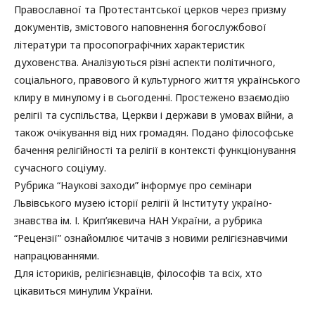
Православної та Протестантської церков через призму
документів, змістового наповнення богослужбової
літератури та просопографічних характеристик
духовенства. Аналізуються різні аспекти політичного,
соціального, правового й культурного життя українського
клиру в минулому і в сьогоденні. Простежено взаємодію
релігії та суспільства, Церкви і держави в умовах війни, а
також очікування від них громадян. Подано філософське
бачення релігійності та релігії в контексті функціонування
сучасного соціуму.
Рубрика “Наукові заходи” інформує про семінари
Львівського музею історії релігії й Інституту україно­
знавства ім. І. Крип’якевича НАН України, а рубрика
“Рецензії” ознайомлює читачів з новими релігієзнавчими
напрацюваннями.
Для істориків, релігієзнавців, філософів та всіх, хто
цікавиться минулим України.