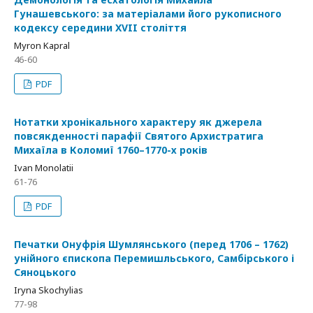
Гунашевського: за матеріалами його рукописного
кодексу середини XVII століття
Myron Kapral
46-60
PDF
Нотатки хронікального характеру як джерела
повсякденності парафії Святого Архистратига
Михаїла в Коломиї 1760–1770-х років
Ivan Monolatii
61-76
PDF
Печатки Онуфрія Шумлянського (перед 1706 – 1762)
унійного єпископа Перемишльського, Самбірського і
Сяноцького
Iryna Skochylias
77-98