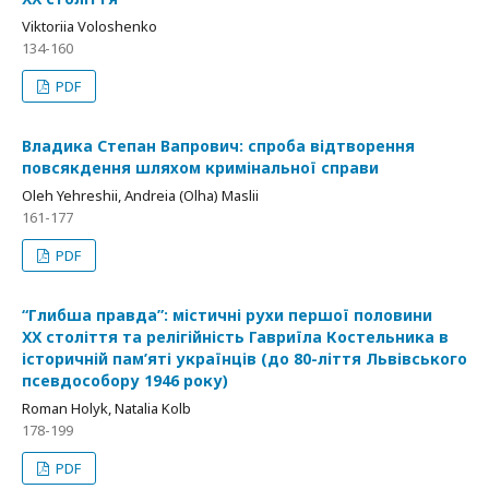
Viktoriia Voloshenko
134-160
PDF
Владика Степан Вапрович: спроба відтворення
повсякдення шляхом кримінальної справи
Oleh Yehreshii, Andreia (Olha) Maslii
161-177
PDF
“Глибша правда”: містичні рухи першої половини
ХХ століття та релігійність Гавриїла Костельника в
історичній пам’яті українців (до 80-ліття Львівського
псевдособору 1946 року)
Roman Holyk, Natalia Kolb
178-199
PDF