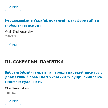
PDF
Неошаманізм в Україні: локальні трансформації та
глобальні взаємодії
Vitalii Shchepanskyi
288-303
PDF
III. САКРАЛЬНІ ПАМ’ЯТКИ
Вибрані біблійні алюзії та перекладацький дискурс у
драматичній поемі Лесі Українки “У пущі”: символіка
і контекстуальність
Olha Smolnytska
318-342
PDF